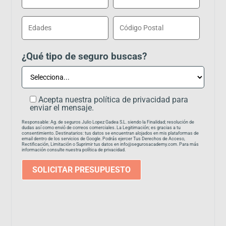
¿Qué tipo de seguro buscas?
Acepta nuestra política de privacidad para
enviar el mensaje.
Responsable: Ag. de seguros Julio Lopez Gadea S.L. siendo la Finalidad; resolución de
dudas así como envió de correos comerciales. La Legitimación; es gracias a tu
consentimiento. Destinatarios: tus datos se encuentran alojados en mis plataformas de
email dentro de los servicios de Google. Podrás ejercer Tus Derechos de Acceso,
Rectificación, Limitación o Suprimir tus datos en info@segurosacademy.com. Para más
información consulte nuestra política de privacidad.