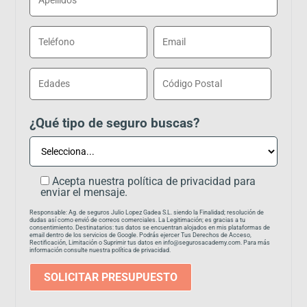
¿Qué tipo de seguro buscas?
Acepta nuestra política de privacidad para
enviar el mensaje.
Responsable: Ag. de seguros Julio Lopez Gadea S.L. siendo la Finalidad; resolución de
dudas así como envió de correos comerciales. La Legitimación; es gracias a tu
consentimiento. Destinatarios: tus datos se encuentran alojados en mis plataformas de
email dentro de los servicios de Google. Podrás ejercer Tus Derechos de Acceso,
Rectificación, Limitación o Suprimir tus datos en info@segurosacademy.com. Para más
información consulte nuestra política de privacidad.