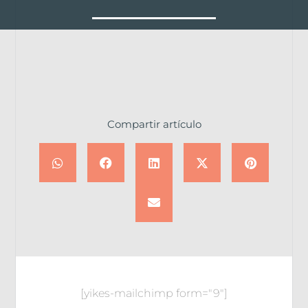
Compartir artículo
[yikes-mailchimp form="9"]